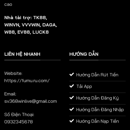
cao
Nhà tài trợ:
TK88
,
WINVN
,
VVVWIN
,
DAGA
,
W88
,
EV88
,
LUCK8
LIÊN HỆ NHANH
HƯỚNG DẪN
Website:
Hướng Dẫn Rút Tiền
https://fumu.ru.com/
Tải App
Email:
Hướng Dẫn Đăng Ký
sv368winlive@gmail.com
Hướng Dẫn Đăng Nhập
Số Điện Thoại:
Hướng Dẫn Nạp Tiền
0932345678