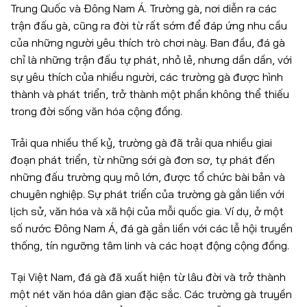
Trung Quốc và Đông Nam Á. Trường gà, nơi diễn ra các
trận đấu gà, cũng ra đời từ rất sớm để đáp ứng nhu cầu
của những người yêu thích trò chơi này. Ban đầu, đá gà
chỉ là những trận đấu tự phát, nhỏ lẻ, nhưng dần dần, với
sự yêu thích của nhiều người, các trường gà được hình
thành và phát triển, trở thành một phần không thể thiếu
trong đời sống văn hóa cộng đồng.
Trải qua nhiều thế kỷ, trường gà đã trải qua nhiều giai
đoạn phát triển, từ những sới gà đơn sơ, tự phát đến
những đấu trường quy mô lớn, được tổ chức bài bản và
chuyên nghiệp. Sự phát triển của trường gà gắn liền với
lịch sử, văn hóa và xã hội của mỗi quốc gia. Ví dụ, ở một
số nước Đông Nam Á, đá gà gắn liền với các lễ hội truyền
thống, tín ngưỡng tâm linh và các hoạt động cộng đồng.
Tại Việt Nam, đá gà đã xuất hiện từ lâu đời và trở thành
một nét văn hóa dân gian đặc sắc. Các trường gà truyền