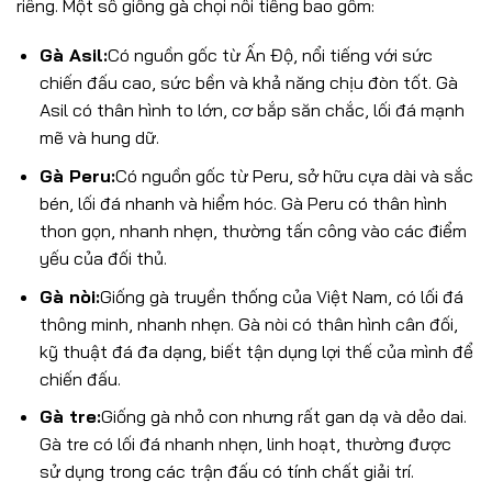
riêng. Một số giống gà chọi nổi tiếng bao gồm:
Gà Asil:
Có nguồn gốc từ Ấn Độ, nổi tiếng với sức
chiến đấu cao, sức bền và khả năng chịu đòn tốt. Gà
Asil có thân hình to lớn, cơ bắp săn chắc, lối đá mạnh
mẽ và hung dữ.
Gà Peru:
Có nguồn gốc từ Peru, sở hữu cựa dài và sắc
bén, lối đá nhanh và hiểm hóc. Gà Peru có thân hình
thon gọn, nhanh nhẹn, thường tấn công vào các điểm
yếu của đối thủ.
Gà nòi:
Giống gà truyền thống của Việt Nam, có lối đá
thông minh, nhanh nhẹn. Gà nòi có thân hình cân đối,
kỹ thuật đá đa dạng, biết tận dụng lợi thế của mình để
chiến đấu.
Gà tre:
Giống gà nhỏ con nhưng rất gan dạ và dẻo dai.
Gà tre có lối đá nhanh nhẹn, linh hoạt, thường được
sử dụng trong các trận đấu có tính chất giải trí.