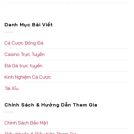
Danh Mục Bài Viết
Cá Cược Bóng Đá
Casino Trực Tuyến
Đá Gà trực tuyến
Kinh Nghiệm Cá Cược
Tài Xỉu
Chính Sách & Hướng Dẫn Tham Gia
Chính Sách Bảo Mật