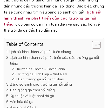
đến những đấu trường hiện đại, sôi động. Đặc biệt, chúng
ta sẽ cùng nhau tìm hiểu bảng so sánh chi tiết,
lịch sử
hình thành và phát triển của các trường gà nổi
tiếng
, giúp bạn có cái nhìn toàn diện và sâu sắc hơn về
thế giới đá gà đầy hấp dẫn này.
Table of Contents
Lịch sử hình thành và phát triển chung
Lịch sử hình thành và phát triển của các trường gà nổi
tiếng
Trường gà Thomo – Campuchia
Trường gà Bình Hiệp – Việt Nam
Các trường gà nổi tiếng khác
Bảng so sánh các trường gà nổi tiếng
Các giống gà chọi nổi tiếng
Kỹ thuật và luật chơi đá gà
Văn hóa đá gà
Pháp lý về đá gà