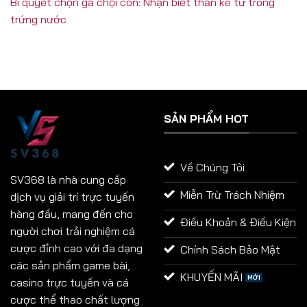
Bí quyết chọn gà chọi con: Nhận biết thần kê từ trong
trứng nước
SẢN PHẨM HOT
Về Chúng Tôi
SV368 là nhà cung cấp
Miễn Trừ Trách Nhiệm
dịch vụ giải trí trực tuyến
hàng đầu, mang đến cho
Điều Khoản & Điều Kiện
người chơi trải nghiệm cá
cược đỉnh cao với đa dạng
Chính Sách Bảo Mật
các sản phẩm game bài,
KHUYẾN MÃI
casino trực tuyến và cá
cược thể thao chất lượng