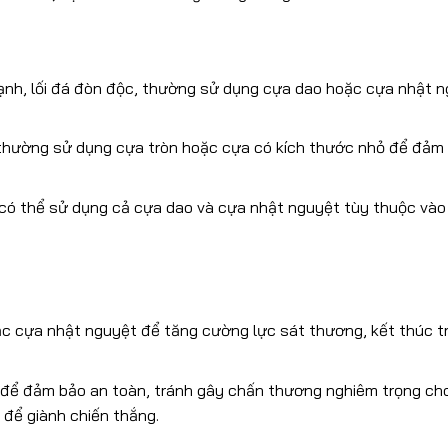
mạnh, lối đá đòn độc, thường sử dụng cựa dao hoặc cựa nhật 
 thường sử dụng cựa tròn hoặc cựa có kích thước nhỏ để đảm
, có thể sử dụng cả cựa dao và cựa nhật nguyệt tùy thuộc vào
c cựa nhật nguyệt để tăng cường lực sát thương, kết thúc t
 để đảm bảo an toàn, tránh gây chấn thương nghiêm trọng cho
 để giành chiến thắng.