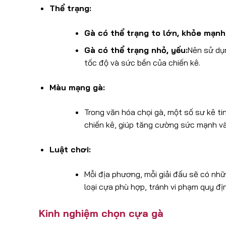
Thể trạng:
Gà có thể trạng to lớn, khỏe mạnh
Gà có thể trạng nhỏ, yếu:
Nên sử dụ
tốc độ và sức bền của chiến kê.
Màu mạng gà:
Trong văn hóa chọi gà, một số sư kê t
chiến kê, giúp tăng cường sức mạnh và 
Luật chơi:
Mỗi địa phương, mỗi giải đấu sẽ có nhữ
loại cựa phù hợp, tránh vi phạm quy đ
Kinh nghiệm chọn cựa gà