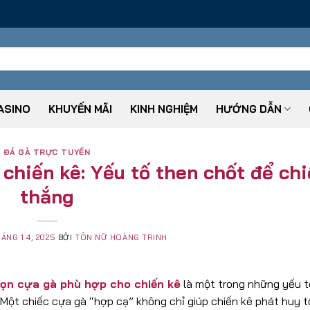
ASINO
KHUYẾN MÃI
KINH NGHIỆM
HƯỚNG DẪN
ĐÁ GÀ TRỰC TUYẾN
chiến kê: Yếu tố then chốt để ch
thắng
ÁNG 1 4, 2025
BỞI
TÔN NỮ HOÀNG TRINH
ọn cựa gà phù hợp cho chiến kê
là một trong những yếu t
Một chiếc cựa gà “hợp cạ” không chỉ giúp chiến kê phát huy t