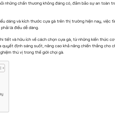
hỏi những chấn thương không đáng có, đảm bảo sự an toàn tr
kiểu dáng và kích thước cựa gà trên thị trường hiện nay, việc t
phải là điều dễ dàng.
hi tiết và hữu ích về cách chọn cựa gà, từ những kiến thức cơ
a quyết định sáng suốt, nâng cao khả năng chiến thắng cho c
hiệm thú vị trong thế giới chọi gà.
ay