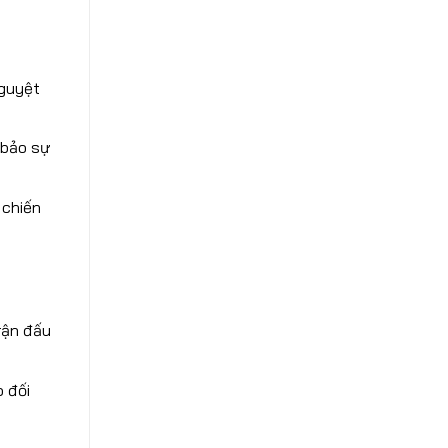
nguyệt
 bảo sự
 chiến
rận đấu
 đối