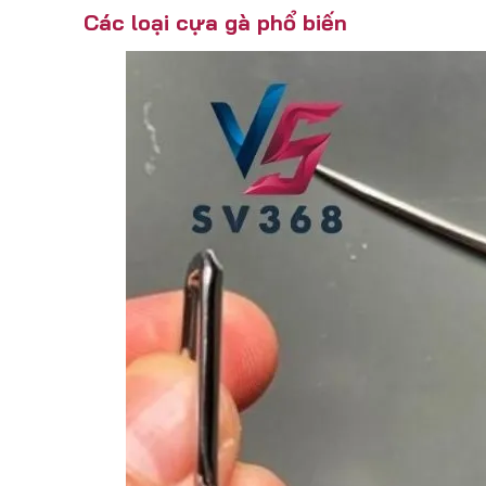
Các loại cựa gà phổ biến