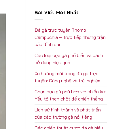
Bài Viết Mới Nhất
Đá gà trực tuyến Thomo
Campuchia – Trực tiếp những trận
cầu đỉnh cao
Các loại cựa gà phổ biến và cách
sử dụng hiệu quả
Xu hướng mới trong đá gà trực
tuyến: Công nghệ và trải nghiệm
Chọn cựa gà phù hợp với chiến kê:
Yếu tố then chốt để chiến thắng
Lịch sử hình thành và phát triển
của các trường gà nổi tiếng
Các chiến thuật cược đá gà hiệu