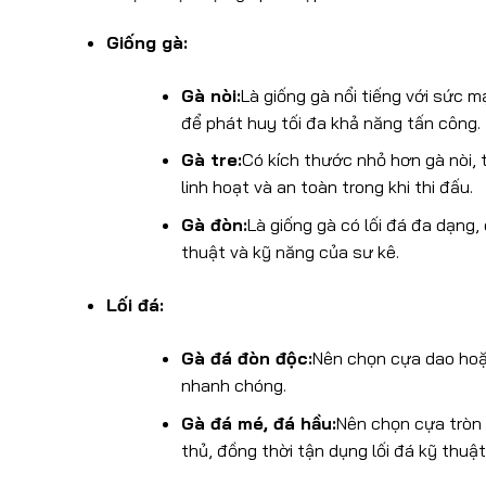
Giống gà:
Gà nòi:
Là giống gà nổi tiếng với sức 
để phát huy tối đa khả năng tấn công.
Gà tre:
Có kích thước nhỏ hơn gà nòi,
linh hoạt và an toàn trong khi thi đấu.
Gà đòn:
Là giống gà có lối đá đa dạng
thuật và kỹ năng của sư kê.
Lối đá:
Gà đá đòn độc:
Nên chọn cựa dao hoặ
nhanh chóng.
Gà đá mé, đá hầu:
Nên chọn cựa tròn
thủ, đồng thời tận dụng lối đá kỹ thuật