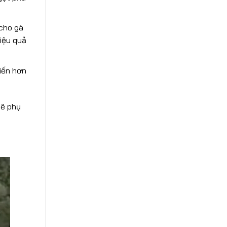
 cho gà
hiệu quả
biến hơn
sẽ phụ