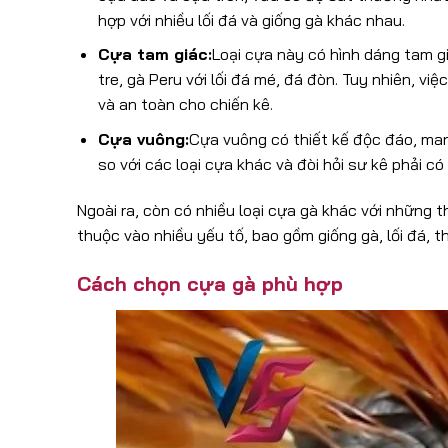
hợp với nhiều lối đá và giống gà khác nhau.
Cựa tam giác:
Loại cựa này có hình dáng tam g
tre, gà Peru với lối đá mé, đá đòn. Tuy nhiên, vi
và an toàn cho chiến kê.
Cựa vuông:
Cựa vuông có thiết kế độc đáo, mang
so với các loại cựa khác và đòi hỏi sư kê phải c
Ngoài ra, còn có nhiều loại cựa gà khác với những t
thuộc vào nhiều yếu tố, bao gồm giống gà, lối đá, t
Cách chọn cựa gà phù hợp