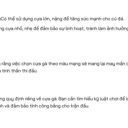
:
Có thể sử dụng cựa lớn, nặng để tăng sức mạnh cho cú đá.
ng cựa nhỏ, nhẹ để đảm bảo sự linh hoạt, tránh làm ảnh hưởn
in rằng việc chọn cựa gà theo màu mạng sẽ mang lại may mắn 
tinh thần thi đấu.
ng quy định riêng về cựa gà. Bạn cần tìm hiểu kỹ luật chơi để 
ịnh và đảm bảo tính công bằng cho trận đấu.