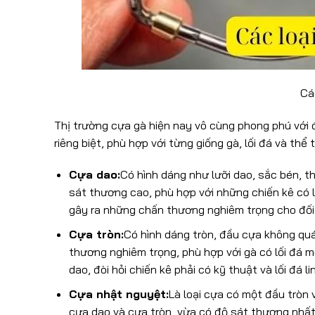
Cá
Thị trường cựa gà hiện nay vô cùng phong phú với 
riêng biệt, phù hợp với từng giống gà, lối đá và thể
Cựa dao:
Có hình dáng như lưỡi dao, sắc bén, 
sát thương cao, phù hợp với những chiến kê có 
gây ra những chấn thương nghiêm trọng cho đối t
Cựa tròn:
Có hình dáng tròn, đầu cựa không quá
thương nghiêm trọng, phù hợp với gà có lối đá 
dao, đòi hỏi chiến kê phải có kỹ thuật và lối đá l
Cựa nhật nguyệt:
Là loại cựa có một đầu tròn
cựa dao và cựa tròn, vừa có độ sát thương nhất