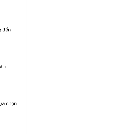
g đến
cho
lựa chọn