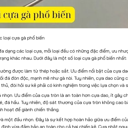
c loại cựa gà phổ biến
đa dạng các loại cựa, mỗi loại đều có những đặc điểm, ưu như
 trạng khác nhau. Dưới đây là một số loại cựa gà phổ biến nhất:
thường được làm từ thép hoặc sắt. Ưu điểm nổi bật của cựa da
lối đá đòn độc, mạnh mẽ như gà nòi. Tuy nhiên, cựa dao cũng 
hủ, đòi hỏi sư kê phải có kinh nghiệm trong việc lựa chọn và 
 nhọn. Ưu điểm của cựa tròn là an toàn hơn cựa dao, ít gây c
mé, đá hầu. Tuy nhiên, độ sát thương của cựa tròn không cao 
inh hoạt để giành chiến thắng.
 và một đầu nhọn. Đây là sự kết hợp hoàn hảo giữa ưu điểm củ
 định vừa đảm bảo an toàn cho cả hai chiến kê. Cựa nhật ngu