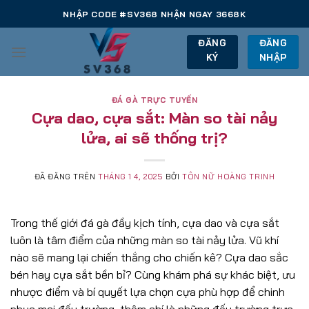
Chuyển
NHẬP CODE #SV368 NHẬN NGAY 3668K
đến
nội
ĐĂNG
ĐĂNG
KÝ
NHẬP
dung
ĐÁ GÀ TRỰC TUYẾN
Cựa dao, cựa sắt: Màn so tài nảy
lửa, ai sẽ thống trị?
ĐÃ ĐĂNG TRÊN
THÁNG 1 4, 2025
BỞI
TÔN NỮ HOÀNG TRINH
Trong thế giới đá gà đầy kịch tính, cựa dao và cựa sắt
luôn là tâm điểm của những màn so tài nảy lửa. Vũ khí
nào sẽ mang lại chiến thắng cho chiến kê? Cựa dao sắc
bén hay cựa sắt bền bỉ? Cùng khám phá sự khác biệt, ưu
nhược điểm và bí quyết lựa chọn cựa phù hợp để chinh
phục mọi đấu trường, thậm chí là những đấu trường trực