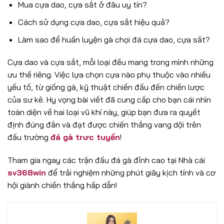
Mua cựa dao, cựa sắt ở đâu uy tín?
Cách sử dụng cựa dao, cựa sắt hiệu quả?
Làm sao để huấn luyện gà chọi đá cựa dao, cựa sắt?
Cựa dao và cựa sắt, mỗi loại đều mang trong mình những
ưu thế riêng. Việc lựa chọn cựa nào phụ thuộc vào nhiều
yếu tố, từ giống gà, kỹ thuật chiến đấu đến chiến lược
của sư kê. Hy vọng bài viết đã cung cấp cho bạn cái nhìn
toàn diện về hai loại vũ khí này, giúp bạn đưa ra quyết
định đúng đắn và đạt được chiến thắng vang dội trên
đấu trường
đá gà trưc tuyến
!
Tham gia ngay các trận đấu đá gà đỉnh cao tại Nhà cái
sv368win
để trải nghiệm những phút giây kịch tính và cơ
hội giành chiến thắng hấp dẫn!