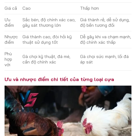
Giá cả
Cao
Thấp hơn
Ưu
Sắc bén, độ chính xác cao,
Giá thành rẻ, dễ sử dụng,
điểm
gây sát thương lớn
độ bền tương đối
Nhược
Giá thành cao, đòi hỏi kỹ
Dễ gãy khi va chạm mạnh,
điểm
thuật sử dụng tốt
độ chính xác thấp
Phù
Gà chọi kỹ thuật, đá mé,
Gà chọi sức mạnh, lối đá
hợp
cần độ chính xác
áp sát
với
Ưu và nhược điểm chi tiết của từng loại cựa