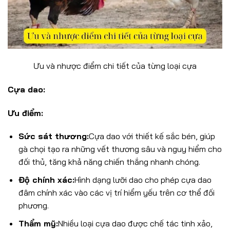
Ưu và nhược điểm chi tiết của từng loại cựa
Cựa dao:
Ưu điểm:
Sức sát thương:
Cựa dao với thiết kế sắc bén, giúp
gà chọi tạo ra những vết thương sâu và nguy hiểm cho
đối thủ, tăng khả năng chiến thắng nhanh chóng.
Độ chính xác:
Hình dạng lưỡi dao cho phép cựa dao
đâm chính xác vào các vị trí hiểm yếu trên cơ thể đối
phương.
Thẩm mỹ:
Nhiều loại cựa dao được chế tác tinh xảo,