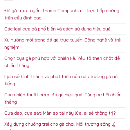
Đá gà trực tuyến Thomo Campuchia – Trực tiếp những
trận cầu đỉnh cao
Các loại cựa gà phổ biến và cách sử dụng hiệu quả
Xu hướng mới trong đá gà trực tuyến: Công nghệ và trải
nghiệm
Chọn cựa gà phù hợp với chiến kê: Yếu tố then chốt để
chiến thắng
Lịch sử hình thành và phát triển của các trường gà nổi
tiếng
Các chiến thuật cược đá gà hiệu quả: Tăng cơ hội chiến
thắng
Cựa dao, cựa sắt: Màn so tài nảy lửa, ai sẽ thống trị?
Xây dựng chuồng trại cho gà chọi: Môi trường sống lý