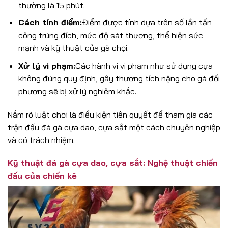
thường là 15 phút.
Cách tính điểm:
Điểm được tính dựa trên số lần tấn
công trúng đích, mức độ sát thương, thể hiện sức
mạnh và kỹ thuật của gà chọi.
Xử lý vi phạm:
Các hành vi vi phạm như sử dụng cựa
không đúng quy định, gây thương tích nặng cho gà đối
phương sẽ bị xử lý nghiêm khắc.
Nắm rõ luật chơi là điều kiện tiên quyết để tham gia các
trận đấu đá gà cựa dao, cựa sắt một cách chuyên nghiệp
và có trách nhiệm.
Kỹ thuật đá gà cựa dao, cựa sắt: Nghệ thuật chiến
đấu của chiến kê