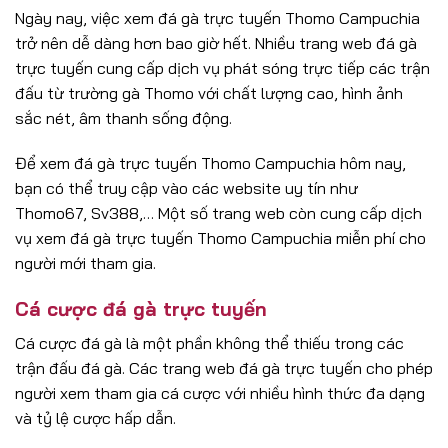
Ngày nay, việc xem đá gà trực tuyến Thomo Campuchia
trở nên dễ dàng hơn bao giờ hết. Nhiều trang web đá gà
trực tuyến cung cấp dịch vụ phát sóng trực tiếp các trận
đấu từ trường gà Thomo với chất lượng cao, hình ảnh
sắc nét, âm thanh sống động.
Để xem đá gà trực tuyến Thomo Campuchia hôm nay,
bạn có thể truy cập vào các website uy tín như
Thomo67, Sv388,… Một số trang web còn cung cấp dịch
vụ xem đá gà trực tuyến Thomo Campuchia miễn phí cho
người mới tham gia.
Cá cược đá gà trực tuyến
Cá cược đá gà là một phần không thể thiếu trong các
trận đấu đá gà. Các trang web đá gà trực tuyến cho phép
người xem tham gia cá cược với nhiều hình thức đa dạng
và tỷ lệ cược hấp dẫn.