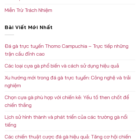
Miễn Trừ Trách Nhiệm
Bài Viết Mới Nhất
Đá gà trực tuyến Thomo Campuchia – Trực tiếp những
trận cầu đỉnh cao
Các loại cựa gà phổ biến và cách sử dụng hiệu quả
Xu hướng mới trong đá gà trực tuyến: Công nghệ và trải
nghiệm
Chọn cựa gà phù hợp với chiến kê: Yếu tố then chốt để
chiến thắng
Lịch sử hình thành và phát triển của các trường gà nổi
tiếng
Các chiến thuật cược đá gà hiệu quả: Tăng cơ hội chiến