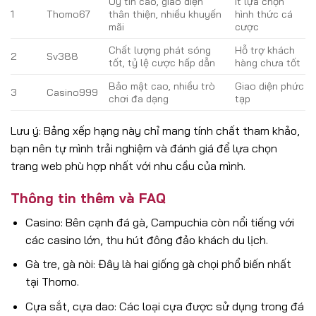
Uy tín cao, giao diện
Ít lựa chọn
1
Thomo67
thân thiện, nhiều khuyến
hình thức cá
mãi
cược
Chất lượng phát sóng
Hỗ trợ khách
2
Sv388
tốt, tỷ lệ cược hấp dẫn
hàng chưa tốt
Bảo mật cao, nhiều trò
Giao diện phức
3
Casino999
chơi đa dạng
tạp
Lưu ý: Bảng xếp hạng này chỉ mang tính chất tham khảo,
bạn nên tự mình trải nghiệm và đánh giá để lựa chọn
trang web phù hợp nhất với nhu cầu của mình.
Thông tin thêm và FAQ
Casino: Bên cạnh đá gà, Campuchia còn nổi tiếng với
các casino lớn, thu hút đông đảo khách du lịch.
Gà tre, gà nòi: Đây là hai giống gà chọi phổ biến nhất
tại Thomo.
Cựa sắt, cựa dao: Các loại cựa được sử dụng trong đá