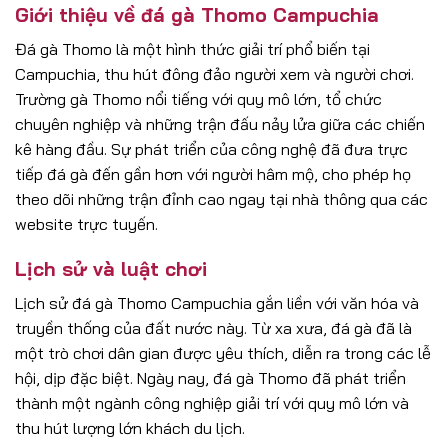
Giới thiệu về đá gà Thomo Campuchia
Đá gà Thomo là một hình thức giải trí phổ biến tại
Campuchia, thu hút đông đảo người xem và người chơi.
Trường gà Thomo nổi tiếng với quy mô lớn, tổ chức
chuyên nghiệp và những trận đấu nảy lửa giữa các chiến
kê hàng đầu. Sự phát triển của công nghệ đã đưa trực
tiếp đá gà đến gần hơn với người hâm mộ, cho phép họ
theo dõi những trận đỉnh cao ngay tại nhà thông qua các
website trực tuyến.
Lịch sử và luật chơi
Lịch sử đá gà Thomo Campuchia gắn liền với văn hóa và
truyền thống của đất nước này. Từ xa xưa, đá gà đã là
một trò chơi dân gian được yêu thích, diễn ra trong các lễ
hội, dịp đặc biệt. Ngày nay, đá gà Thomo đã phát triển
thành một ngành công nghiệp giải trí với quy mô lớn và
thu hút lượng lớn khách du lịch.