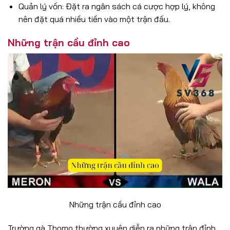
Quản lý vốn: Đặt ra ngân sách cá cược hợp lý, không
nên đặt quá nhiều tiền vào một trận đấu.
Những trận cầu đỉnh cao
Những trận cầu đỉnh cao
Trường gà Thomo thường xuyên diễn ra những trận đỉnh