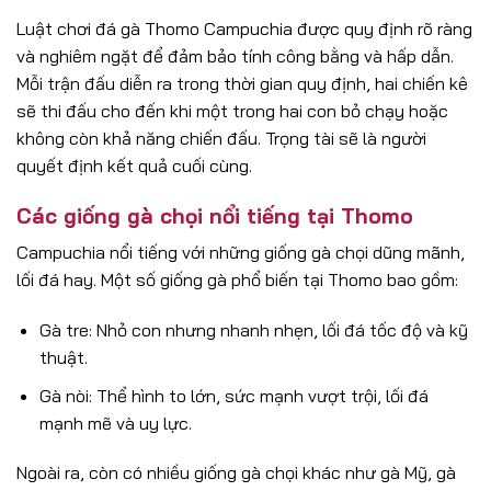
Luật chơi đá gà Thomo Campuchia được quy định rõ ràng
và nghiêm ngặt để đảm bảo tính công bằng và hấp dẫn.
Mỗi trận đấu diễn ra trong thời gian quy định, hai chiến kê
sẽ thi đấu cho đến khi một trong hai con bỏ chạy hoặc
không còn khả năng chiến đấu. Trọng tài sẽ là người
quyết định kết quả cuối cùng.
Các giống gà chọi nổi tiếng tại Thomo
Campuchia nổi tiếng với những giống gà chọi dũng mãnh,
lối đá hay. Một số giống gà phổ biến tại Thomo bao gồm:
Gà tre: Nhỏ con nhưng nhanh nhẹn, lối đá tốc độ và kỹ
thuật.
Gà nòi: Thể hình to lớn, sức mạnh vượt trội, lối đá
mạnh mẽ và uy lực.
Ngoài ra, còn có nhiều giống gà chọi khác như gà Mỹ, gà