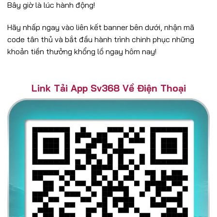
Bây giờ là lúc hành động!
Hãy nhấp ngay vào liên kết banner bên dưới, nhận mã
code tân thủ và bắt đầu hành trình chinh phục những
khoản tiền thưởng khổng lồ ngay hôm nay!
Link Tải App Sv368 Về Điện Thoại