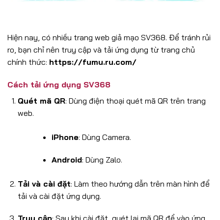
Hiện nay, có nhiều trang web giả mạo SV368. Để tránh rủi
ro, bạn chỉ nên truy cập và tải ứng dụng từ trang chủ
chính thức:
https://fumu.ru.com/
Cách tải ứng dụng SV368
Quét mã QR
: Dùng điện thoại quét mã QR trên trang
web.
iPhone
: Dùng Camera.
Android
: Dùng Zalo.
Tải và cài đặt
: Làm theo hướng dẫn trên màn hình để
tải và cài đặt ứng dụng.
Truy cập
: Sau khi cài đặt, quét lại mã QR để vào ứng