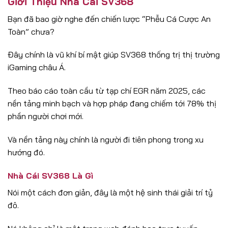
Giới Thiệu Nhà Cái SV368
Bạn đã bao giờ nghe đến chiến lược “Phễu Cá Cược An
Toàn” chưa?
Đây chính là vũ khí bí mật giúp SV368 thống trị thị trường
iGaming châu Á.
Theo báo cáo toàn cầu từ tạp chí EGR năm 2025, các
nền tảng minh bạch và hợp pháp đang chiếm tới 78% thị
phần người chơi mới.
Và nền tảng này chính là người đi tiên phong trong xu
hướng đó.
Nhà Cái SV368 Là Gì
Nói một cách đơn giản, đây là một hệ sinh thái giải trí tỷ
đô.