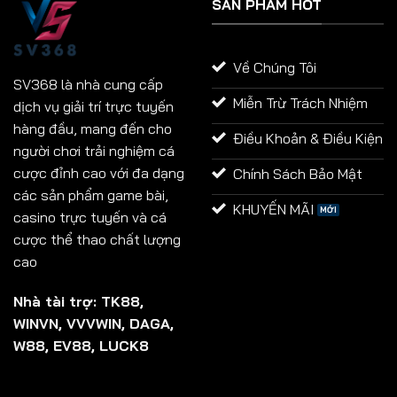
SẢN PHẨM HOT
Về Chúng Tôi
SV368 là nhà cung cấp
Miễn Trừ Trách Nhiệm
dịch vụ giải trí trực tuyến
hàng đầu, mang đến cho
Điều Khoản & Điều Kiện
người chơi trải nghiệm cá
cược đỉnh cao với đa dạng
Chính Sách Bảo Mật
các sản phẩm game bài,
KHUYẾN MÃI
casino trực tuyến và cá
cược thể thao chất lượng
cao
Nhà tài trợ:
TK88
,
WINVN
,
VVVWIN
,
DAGA
,
W88
,
EV88
,
LUCK8