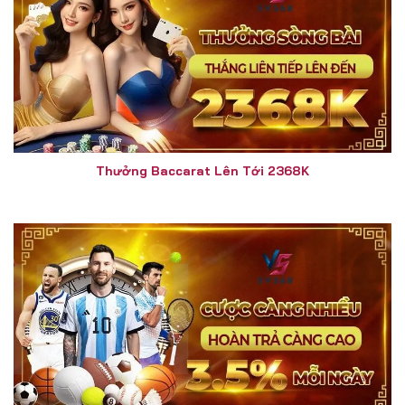
Thưởng Baccarat Lên Tới 2368K