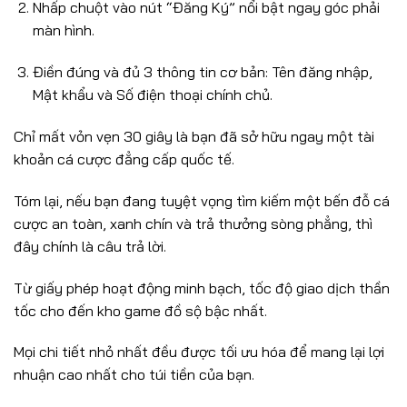
Nhấp chuột vào nút “Đăng Ký” nổi bật ngay góc phải
màn hình.
Điền đúng và đủ 3 thông tin cơ bản: Tên đăng nhập,
Mật khẩu và Số điện thoại chính chủ.
Chỉ mất vỏn vẹn 30 giây là bạn đã sở hữu ngay một tài
khoản cá cược đẳng cấp quốc tế.
Tóm lại, nếu bạn đang tuyệt vọng tìm kiếm một bến đỗ cá
cược an toàn, xanh chín và trả thưởng sòng phẳng, thì
đây chính là câu trả lời.
Từ giấy phép hoạt động minh bạch, tốc độ giao dịch thần
tốc cho đến kho game đồ sộ bậc nhất.
Mọi chi tiết nhỏ nhất đều được tối ưu hóa để mang lại lợi
nhuận cao nhất cho túi tiền của bạn.